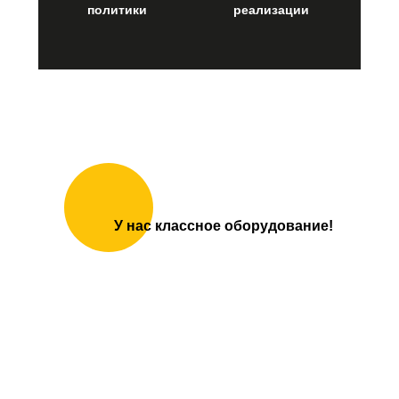
Мы всегда рады новым коллегам!
Если вам интересно работать в рекламной сфере,
хотите создавать красивые
и гармоничные проекты для города, а руки так и
чешутся сделать что-то уникальное — приходите
У нас классное оборудование!
знакомиться.
Мы предлагаем обучение, наставничество и
интересные задачи, в которых можно проявить себя.