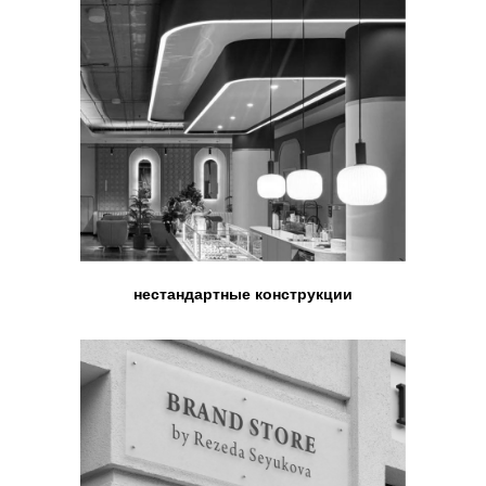
подход
Гибкость
Творческий
ценовой
подход к
политики
реализации
нестандартные конструкции