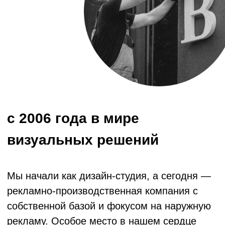
рекламно-производственная компания с
собственной базой и фокусом на наружную
рекламу. Особое место в нашем сердце
занимают вывески: от изящных интерьерных
до масштабных крышных.
Мы создаём конструкции, которые
гармонируют с архитектурой, радуют глаз и
приносят своим владельцам пользу —
эстетическую и коммерческую.
Работаем как с прямыми заказчиками, так и
в партнёрстве с рекламными агентствами —
для них у нас предусмотрены специальные
условия. Мы ценим доверие, следим за
качеством и всегда остаёмся
неравнодушными к тому, как выглядит
город..