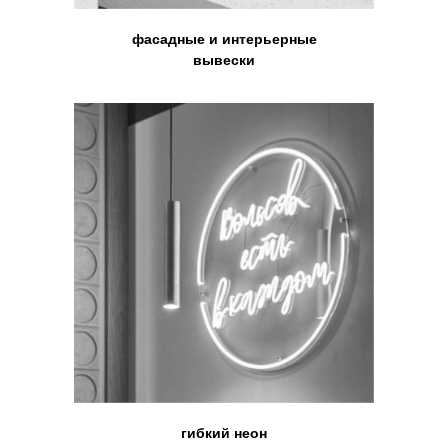
фасадные и интерьерные
вывески
гибкий неон