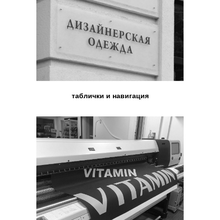
ДЛЯ
РЕКЛАМ
НЫ
таблички и навигация
Х АГЕНТСТВ